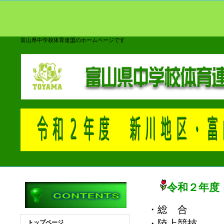
富山県中学校体育連盟のホームページです
令和２年度
・総 合
・陸上競技
トップページ