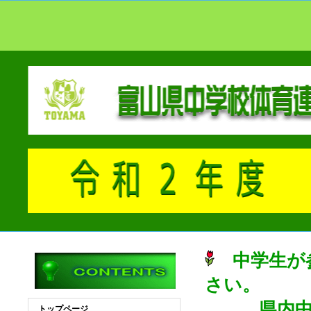
中学生が参
さい。
県内中学
トップページ