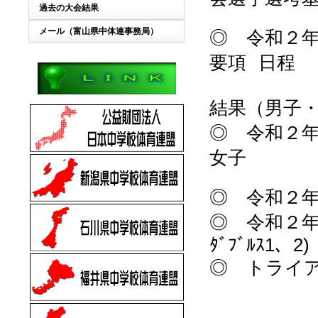
過去の大会結果
メール（富山県中体連事務局）
◎ 令和２
要項
日程
結果（男子
◎ 令和２
女子
◎ 令和２年
◎ 令和２年度
ﾀﾞﾌﾞﾙｽ1、2)
◎ トライアル