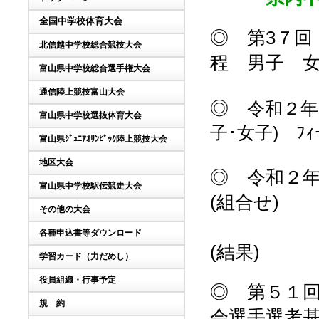
全国中学校体育大会
◎ 第3７回
北信越中学校総合競技大会
程 男子 
富山県中学校総合選手権大会
通信陸上競技富山大会
◎
令和２年
富山県中学校選抜体育大会
子･女子) ﾌｨ
富山県ｼﾞｭﾆｱｵﾘﾝﾋﾟｯｸ陸上競技大会
地区大会
◎ 令和２
富山県中学校駅伝競走大会
(組合せ)
その他の大会
バ
各種申込書等ダウンロード
(結果)
学習カード（力だめし）
役員組織・行事予定
◎ 第５１
規 約
会選手選考